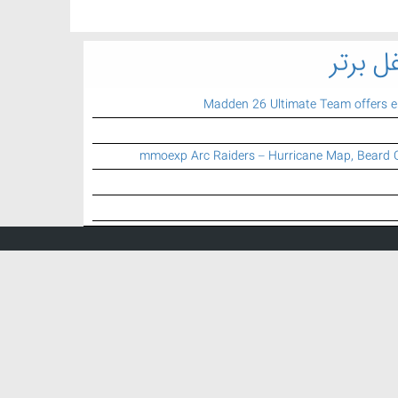
ل برتر
Madden 26 Ultimate Team offers 
mmoexp Arc Raiders – Hurricane Map, Beard 
اطلاعات تماس
تلفن تماس:
021 77 74 79 25
ایمیل:
info {a} mbartar.ir