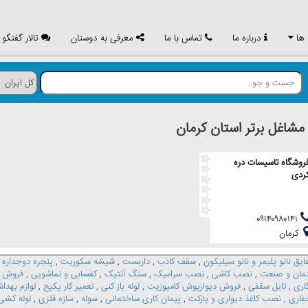
 ها
درباره ما
تماس با ما
معرفی به دوستان
تالار گفتگو
اغل برتر استان كرمان
روشگاه تاسیسات دره
ردی
۰۹۱۴۰۹۸۰۱۴۱
كرمان
ایق نانو پلیمر و نانو سیلیکون
,
سقف کاذب
,
داربست
,
شیشه سکوریت
,
پنجره دوجداره
,
مان و صنعت
,
نصب کاشی
,
نصب سرامیک
,
سنگ آنتیک
,
کفسابی و نماشویی
,
فروش ا
اری
,
تایل سقفی
,
فروش دیوارپوش کامپوزیت
,
لوله باز کنی
,
تعمیر کار پکیج
,
لوازم بهدا
فاری
,
نصب کاغذ دیواری و پارکت
,
پیمان کاری ساختمانی
,
سوله
,
سازه فلزی
,
لوله کشی 