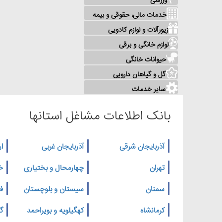
ورزشی
خدمات مالی، حقوقی و بیمه
زیورآلات و لوازم کادویی
لوازم خانگی و برقی
حیوانات خانگی
گل و گیاهان دارویی
سایر خدمات
بانک اطلاعات مشاغل استانها
آذربایجان شرقی
آذربایجان غربی
ار
تهران
چهارمحال و بختیاری
خ
سمنان
سیستان و بلوچستان
ف
کرمانشاه
کهگیلویه و بویراحمد
گ