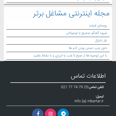
مجله اینترنتی مشاغل برتر
روستای فیلبند
شیوه گفتگو صحیح با نوجوانان
غار دانیال
دلیل چپ دستن بودن آدم ها
با این توصیه ها از صبح تا شب با انرژی و با نشاط باشید
اطلاعات تماس
تلفن تماس:
021 77 74 79 25
ایمیل:
info {a} mbartar.ir