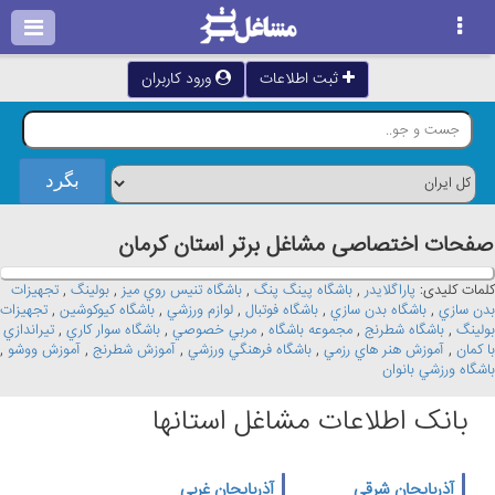
ثبت اطلاعات
ورود کاربران
صفحات اختصاصی مشاغل برتر استان كرمان
کلمات کلیدی:
پاراگلايدر
,
باشگاه پينگ پنگ
,
باشگاه تنيس روي ميز
,
بولينگ
,
تجهيزات
بدن سازي
,
باشگاه بدن سازي
,
باشگاه فوتبال
,
لوازم ورزشي
,
باشگاه کيوکوشين
,
تجهيزات
بولينگ
,
باشگاه شطرنج
,
مجموعه باشگاه
,
مربي خصوصي
,
باشگاه سوار کاري
,
تيراندازي
با کمان
,
آموزش هنر هاي رزمي
,
باشگاه فرهنگي ورزشي
,
آموزش شطرنج
,
آموزش ووشو
,
باشگاه ورزشي بانوان
بانک اطلاعات مشاغل استانها
آذربایجان شرقی
آذربایجان غربی