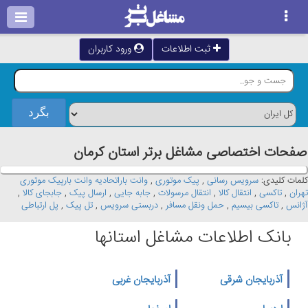
ثبت اطلاعات
ورود کاربران
صفحات اختصاصی مشاغل برتر استان كرمان
کلمات کلیدی:
سرویس رسانی
,
پیک موتوری
,
وانت باراتحادیه وانت بارپیک موتوری
تهران
,
تاکسی
,
انتقال کالا
,
انتقال مرسولات
,
جابه جایی
,
ارسال پیک
,
جابجای کالا
,
آژانس
,
تاکسی بیسیم
,
حمل ونقل مسافر
,
دربستی سرویس
,
تل پیک
,
پل ارتباطی
بانک اطلاعات مشاغل استانها
آذربایجان شرقی
آذربایجان غربی