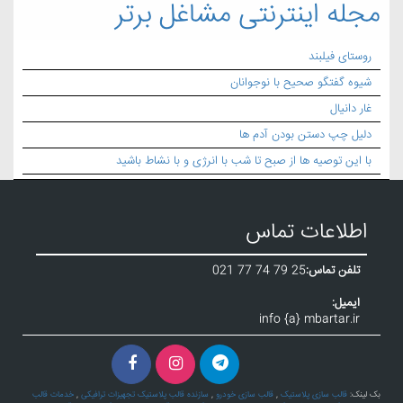
مجله اینترنتی مشاغل برتر
روستای فیلبند
شیوه گفتگو صحیح با نوجوانان
غار دانیال
دلیل چپ دستن بودن آدم ها
با این توصیه ها از صبح تا شب با انرژی و با نشاط باشید
اطلاعات تماس
تلفن تماس:
021 77 74 79 25
ایمیل:
info {a} mbartar.ir
بک لینک:
قالب سازی پلاستیک
,
قالب سازی خودرو
,
سازنده قالب پلاستیک تجهیزات ترافیکی
,
خدمات قالب