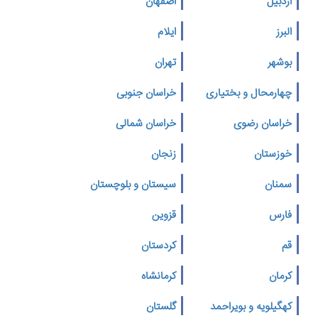
اردبیل
اصفهان
البرز
ایلام
بوشهر
تهران
چهارمحال و بختیاری
خراسان جنوبی
خراسان رضوی
خراسان شمالی
خوزستان
زنجان
سمنان
سیستان و بلوچستان
فارس
قزوین
قم
کردستان
کرمان
کرمانشاه
کهگیلویه و بویراحمد
گلستان